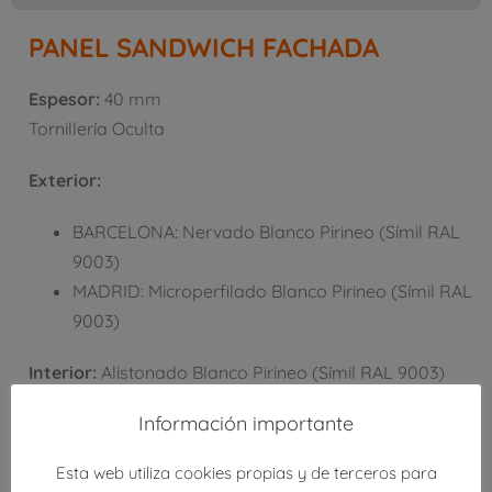
PANEL SANDWICH FACHADA
Espesor:
40 mm
Tornillería Oculta
Exterior:
BARCELONA: Nervado Blanco Pirineo (Símil RAL
9003)
MADRID: Microperfilado Blanco Pirineo (Símil RAL
9003)
Interior:
Alistonado Blanco Pirineo (Símil RAL 9003)
Información importante
Carga Máx 2 Apoyos:
2.000mm/190Kg.
Esta web utiliza cookies propias y de terceros para