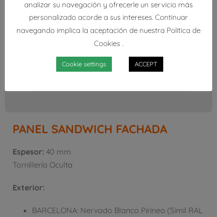
analizar su navegación y ofrecerle un servicio más
personalizado acorde a sus intereses. Continuar
navegando implica la aceptación de nuestra Política de
Cookies .
Cookie settings
ACCEPT
PANEL SANDWICH FACHADA
Espesor:
40 mm
Tornillería Oculta
Exterior:
BARCELONA: Nervado Blanco Pirineo (Símil RAL