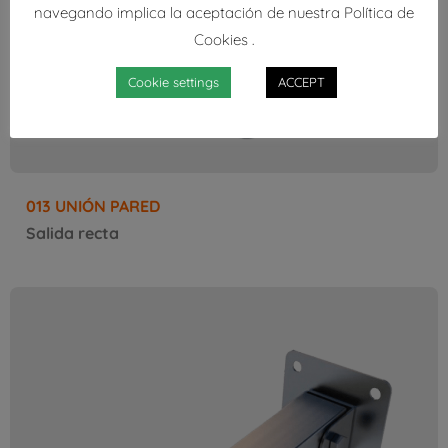
navegando implica la aceptación de nuestra Política de
Cookies .
Cookie settings
ACCEPT
013 UNIÓN PARED
Salida recta