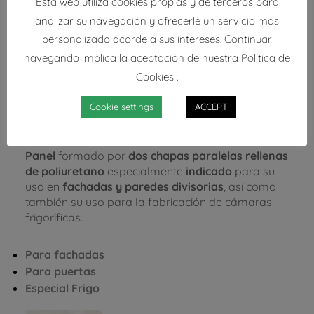
Esta web utiliza cookies propias y de terceros para
ACCESORIOS Y PRODUCTOS RELACIONADOS
analizar su navegación y ofrecerle un servicio más
personalizado acorde a sus intereses. Continuar
TRANSPORTE
navegando implica la aceptación de nuestra Política de
Cookies .
CARACTERÍSTICAS PANEL
Cookie settings
ACCEPT
FACHADA 80
Panel
formado por
dos chapas paralelas rellenas
de poliuretano
especialmente
indicado
para su
uso en
fachadas y paredes divisorias
, así como
también su uso para la fabricación de cámaras
frigoríficas.
Para fachadas
Para puertas
Especial Frigo