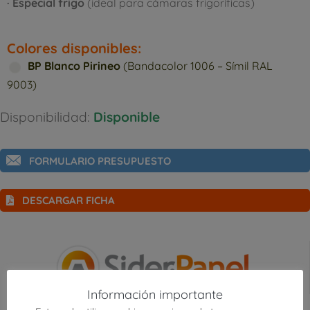
· Especial frigo
(ideal para cámaras frigoríficas)
Colores disponibles:
BP Blanco Pirineo
(Bandacolor 1006 – Símil RAL
9003)
Disponibilidad:
Disponible
FORMULARIO PRESUPUESTO
DESCARGAR FICHA
Información importante
DESCRIPCIÓN /CARACTERÍSTICAS