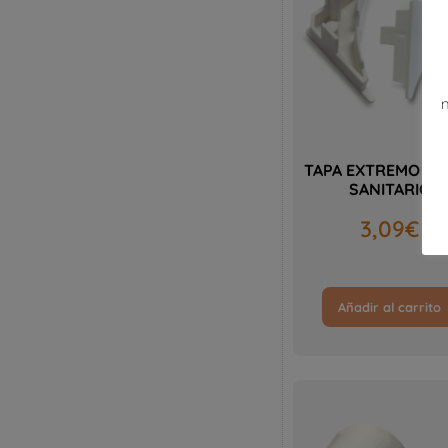
n
TAPA EXTREMO PE
SANITARIO
3,09
€
Añadir al carrito