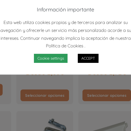
Información importante
Esta web utiliza cookies propias y de terceros para analizar su
avegación y ofrecerle un servicio más personalizado acorde a s
intereses. Continuar navegando implica la aceptación de nuestra
Política de Cookies .
RFIL
ESQUINA VÉRTICE PERFIL
ESQUINA VÉRTICE PERF
SANITARIO 2
SANITARIO 3
Cookie settings
ACCEPT
DIRECCIONES
DIRECCIONES
Desde
2,66
€
Desde
2,72
€
Seleccionar opciones
Seleccionar opciones