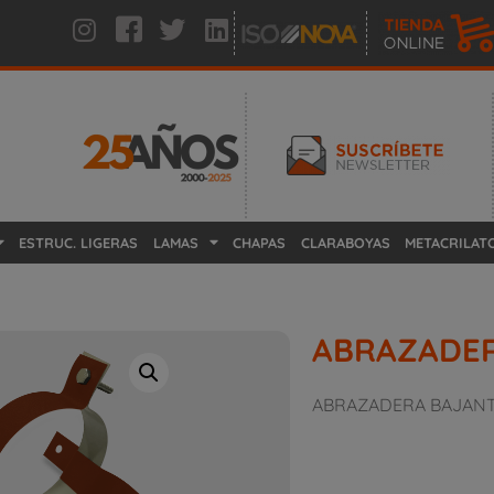
ESTRUC. LIGERAS
LAMAS
CHAPAS
CLARABOYAS
METACRILAT
ABRAZADER
ABRAZADERA BAJANT