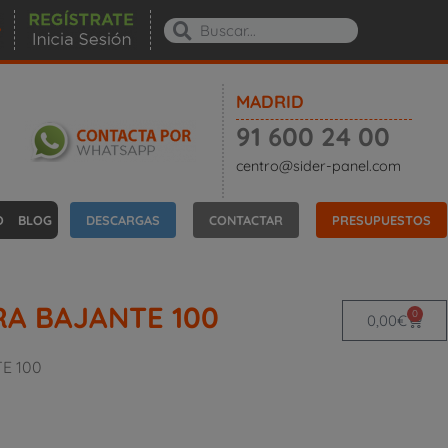
MADRID
91 600 24 00
centro@sider-panel.com
O
BLOG
DESCARGAS
CONTACTAR
PRESUPUESTOS
A BAJANTE 100
0
0,00
€
E 100