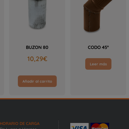
BUZON 80
CODO 45º
10,29
€
Leer más
Añadir al carrito
HORARIO DE CARGA