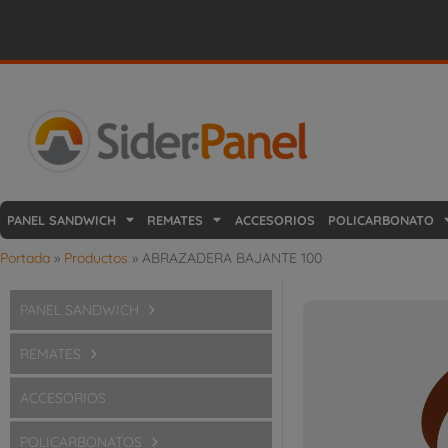
PANEL SANDWICH
REMATES
ACCESORIOS
POLICARBONATO
Portada
»
Productos
»
ABRAZADERA BAJANTE 100
PANEL SANDWICH
REMATES
ACCESORIOS
POLICARBONATOS