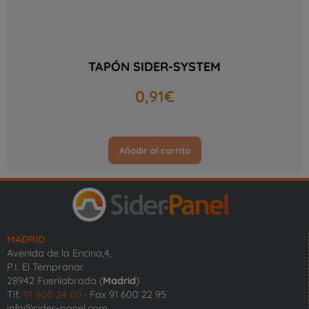
TAPÓN SIDER-SYSTEM
0,91
€
Añadir al carrito
MADRID
Avenida de la Encina,4,
P.I. El Tempranar
28942 Fuenlabrada (
Madrid
)
Tlf.
91 600 24 00
· Fax 91 600 22 95
info@sider-panel.com