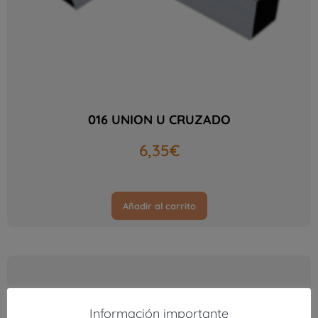
016 UNION U CRUZADO
6,35
€
Añadir al carrito
Información importante