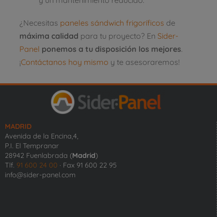
¿Necesitas
paneles sándwich frigoríficos
de
máxima calidad
para tu proyecto? En
Sider-
Panel
ponemos a tu disposición los mejores
.
¡
Contáctanos hoy mismo
y te asesoraremos!
MADRID
Avenida de la Encina,4,
P.I. El Tempranar
28942 Fuenlabrada (
Madrid
)
Tlf.
91 600 24 00
· Fax 91 600 22 95
info@sider-panel.com