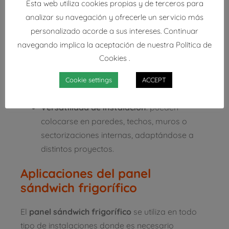
Esta web utiliza cookies propias y de terceros para
unión machihembrada, los paneles
analizar su navegación y ofrecerle un servicio más
encajan con precisión asegurando
personalizado acorde a sus intereses. Continuar
hermetismo y evitando puentes térmicos.
navegando implica la aceptación de nuestra Política de
Superficies higiénicas
: acabados lisos y
Cookies .
no porosos que facilitan la limpieza,
fundamentales en sectores como el
Cookie settings
ACCEPT
alimentario o farmacéutico.
Versatilidad de instalación
: pueden
colocarse en paredes, techos, muros o
sectorizaciones internas, adaptándose a
distintos proyectos.
Aplicaciones del panel
sándwich frigorífico
El
panel sándwich frigorífico
se utiliza en todo
tipo de instalaciones donde es necesario