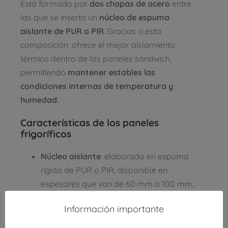
Está formado por
dos chapas de acero
entre
las que se inserta un
núcleo de espuma
aislante de PUR o PIR
. Gracias a esta
composición, ofrece el mejor aislamiento
térmico dentro de los paneles sándwich,
permitiendo
mantener estables las
condiciones internas de temperatura y
humedad.
Características de los paneles
frigoríficos
Núcleo aislante
: elaborado en espuma
rígida de PUR o PIR, disponible en
espesores que van de 60 mm a 100 mm,
lo que garantiza un excelente control de
Información importante
la temperatura.
Estanqueidad
: gracias al sistema de