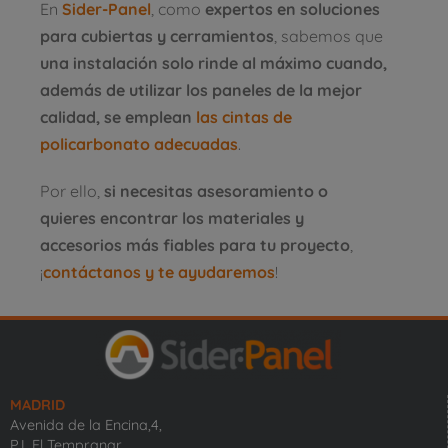
En
Sider-Panel
, como
expertos en soluciones
para cubiertas y cerramientos
, sabemos que
una instalación solo rinde al máximo cuando,
además de utilizar los paneles de la mejor
calidad, se emplean
las cintas de
policarbonato adecuadas
.
Por ello,
si necesitas asesoramiento o
quieres encontrar los materiales y
accesorios más fiables para tu proyecto
,
¡
contáctanos y te ayudaremos
!
MADRID
Avenida de la Encina,4,
P.I. El Tempranar